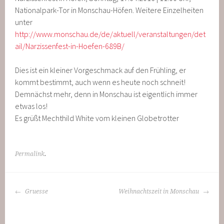
Nationalpark-Tor in Monschau-Höfen. Weitere Einzelheiten
unter
http://www.monschau.de/de/aktuell/veranstaltungen/det
ail/Narzissenfest-in-Hoefen-689B/
Dies ist ein kleiner Vorgeschmack auf den Frühling, er
kommt bestimmt, auch wenn es heute noch schneit!
Demnächst mehr, denn in Monschau ist eigentlich immer
etwas los!
Es grüßt Mechthild White vom kleinen Globetrotter
Permalink
.
BEITRAGS-
Gruesse
Weihnachtszeit in Monschau
NAVIGATION