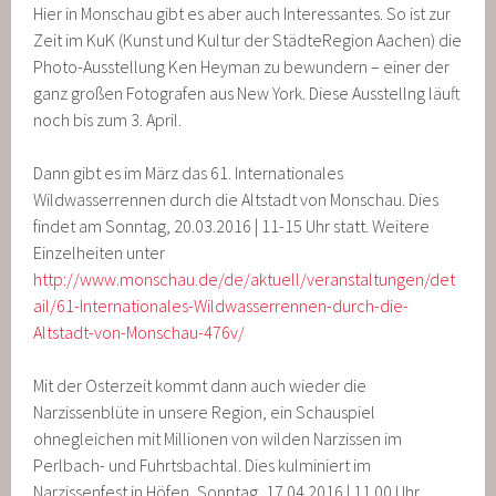
Hier in Monschau gibt es aber auch Interessantes. So ist zur
Zeit im KuK (Kunst und Kultur der StädteRegion Aachen) die
Photo-Ausstellung Ken Heyman zu bewundern – einer der
ganz großen Fotografen aus New York. Diese Ausstellng läuft
noch bis zum 3. April.
Dann gibt es im März das 61. Internationales
Wildwasserrennen durch die Altstadt von Monschau. Dies
findet am Sonntag, 20.03.2016 | 11-15 Uhr statt. Weitere
Einzelheiten unter
http://www.monschau.de/de/aktuell/veranstaltungen/det
ail/61-Internationales-Wildwasserrennen-durch-die-
Altstadt-von-Monschau-476v/
Mit der Osterzeit kommt dann auch wieder die
Narzissenblüte in unsere Region, ein Schauspiel
ohnegleichen mit Millionen von wilden Narzissen im
Perlbach- und Fuhrtsbachtal. Dies kulminiert im
Narzissenfest in Höfen, Sonntag, 17.04.2016 | 11.00 Uhr,