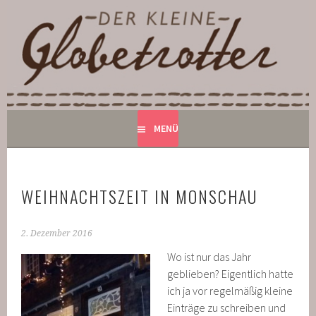
Springe
zum
DER KLEINE GLOBETROTTER
Inhalt
BED AND BREAKFAST IN MONSCHAU
MENÜ
WEIHNACHTSZEIT IN MONSCHAU
2. Dezember 2016
Wo ist nur das Jahr
geblieben? Eigentlich hatte
ich ja vor regelmäßig kleine
Einträge zu schreiben und