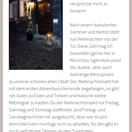
verspreche mich zu
bessern!
Nach einem turbulenten
Sommer und Herbst steht
nun Weihnachten vor der
Tür. Diese Zeit mag ich
besonders gerne hier in
Monschau. Irgendwie passt
die dunkle, aber auch
heimelige Atmosphäre
zu unserer schönen alten Stadt. Der Weihnachtsmarkt hat
mit dem ersten Adventswochenende angefangen, es gibt
viel Gutes zu Essen und Trinken und hübsche kleine
Mitbringsel zu kaufen. Da der Weihnachtsmarkt nur Freitag,
Samstag und Sonntag stattfindet, sind Freitag- und
Samstagnacht bei mir ausgebucht, aber wer es sich
einrichten kann montags nicht zu arbeiten, für den gibt es
noch verfügbare Zimmer an den Sonntagen.