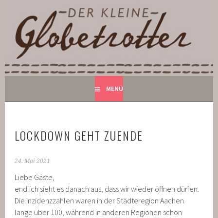
Springe
zum
DER KLEINE GLOBETROTTER
Inhalt
BED AND BREAKFAST IN MONSCHAU
MENÜ
LOCKDOWN GEHT ZUENDE
24. Mai 2021
Liebe Gäste,
endlich sieht es danach aus, dass wir wieder öffnen dürfen.
Die Inzidenzzahlen waren in der Städteregion Aachen
lange über 100, während in anderen Regionen schon