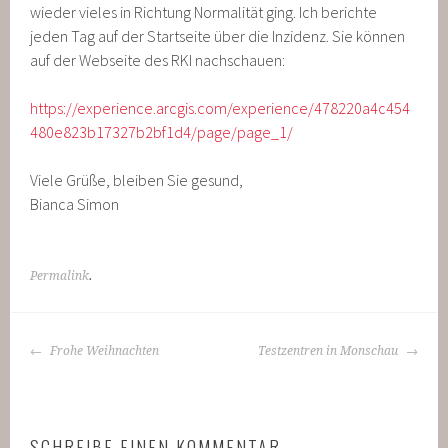
wieder vieles in Richtung Normalität ging. Ich berichte
jeden Tag auf der Startseite über die Inzidenz. Sie können
auf der Webseite des RKI nachschauen:
https://experience.arcgis.com/experience/478220a4c454
480e823b17327b2bf1d4/page/page_1/
Viele Grüße, bleiben Sie gesund,
Bianca Simon
Permalink
.
BEITRAGS-
Frohe Weihnachten
Testzentren in Monschau
NAVIGATION
SCHREIBE EINEN KOMMENTAR