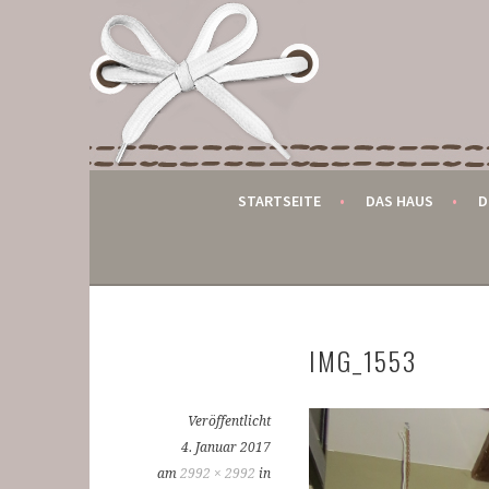
Springe
zum
DER KLEINE GLOBET
Inhalt
BED AND BREAKFAST IN MONSCHAU
STARTSEITE
DAS HAUS
D
IMG_1553
Veröffentlicht
4. Januar 2017
am
2992 × 2992
in