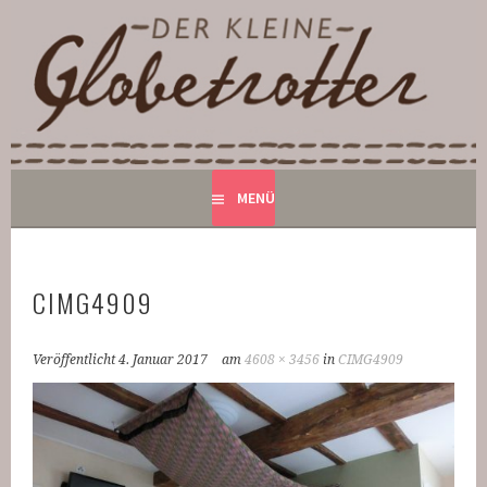
Springe
zum
DER KLEINE GLOBETROTTER
Inhalt
BED AND BREAKFAST IN MONSCHAU
MENÜ
CIMG4909
Veröffentlicht
4. Januar 2017
am
4608 × 3456
in
CIMG4909