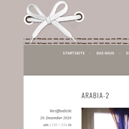
Springe
zum
DER KLEINE GLOBET
Inhalt
BED AND BREAKFAST IN MONSCHAU
STARTSEITE
DAS HAUS
D
ARABIA-2
Veröffentlicht
20. Dezember 2016
am
1180 × 834
in