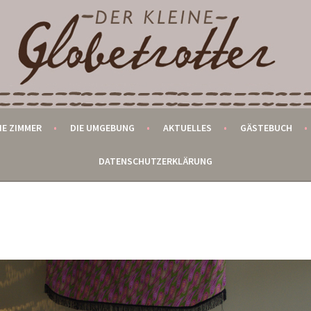
ROTTER
IE ZIMMER
DIE UMGEBUNG
AKTUELLES
GÄSTEBUCH
DATENSCHUTZERKLÄRUNG