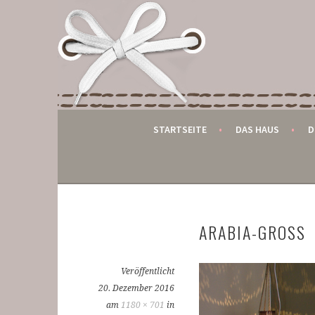
Springe
zum
DER KLEINE GLOBET
Inhalt
BED AND BREAKFAST IN MONSCHAU
STARTSEITE
DAS HAUS
D
ARABIA-GROSS
Veröffentlicht
20. Dezember 2016
am
1180 × 701
in