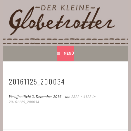
Springe
zum
DER KLEINE GLOBETROTTER
Inhalt
BED AND BREAKFAST IN MONSCHAU
MENÜ
20161125_200034
Veröffentlicht
2. Dezember 2016
am
2322 × 4128
in
20161125_200034