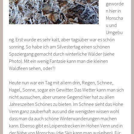
geworde
n hier in
Monscha
u und
Umgebu
ng. Erst wurde es sehr kalt, aber tagsüber war es schön
sonning. So habe ich am Silvestertag einen schönen
Spaziergang gemacht durch winterliche Wälder (siehe
Photo). Mit ein wenig Fantasie kann man die kleinen
Waldfeen sehen, oder?!
Heute nun war ein Tag mit allem drin, Regen, Schnee,
Hagel, Sonne, sogar ein Gewitter. Das Wetter kann man sich
nicht aussuchen, aber unsere Gegend hier hat zu allen
Jahreszeiten Schönes zu bieten. Im Schnee sieht das Hohe
Venn ganz zauberhaft aus und die wenigsten wissen wohl
dass man da auch schöne Winterwanderungen machen
kann. Ebenso gibt es Loipenstrecken im Hohen Venn und in
der Nähe von Monschau (die Skis kann man ausleihen). Für